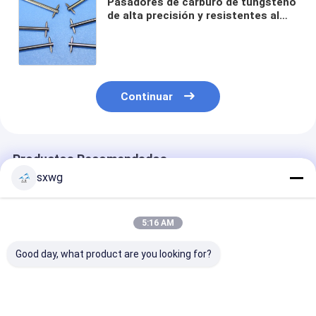
Pasadores de carburo de tungsteno
de alta precisión y resistentes al
desgaste con estabilidad
dimensional para mediciones de
precisión
Continuar
Productos Recomendados
sxwg
5:16 AM
Good day, what product are you looking for?
Aguja de carburo de
Pinos de carburo de
Componentes d
tungsteno niquelado
tungsteno de alta
equipos de mol