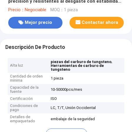
precisión y resistentes al desgaste con estabilidad
dimensional para mediciones de precisión
Precio：Negociable
MOQ：1 pieza
Mejor precio
Contactar ahora
Descripción De Producto
,
piezas del carburo de tungsteno
Alta luz
Herramientas de carburo de
tungsteno
Cantidad de orden
1 pieza
mínima
Capacidad de la
10-50000pcs/mes
fuente
Certificación
ISO
Condiciones de
LC, T/T, Unión Occidental
pago
Detalles de
embalaje de la seguridad
empaquetado