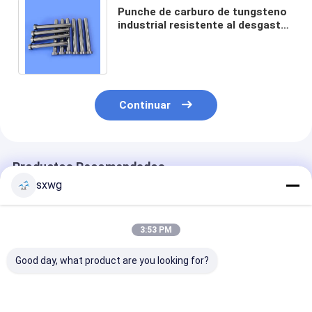
Punche de carburo de tungsteno
industrial resistente al desgaste
para piezas de trabajo de núcleo
pequeño
Continuar
Productos Recomendados
sxwg
3:53 PM
Good day, what product are you looking for?
Puncha de precisión
Punchazo de
Punzón de car