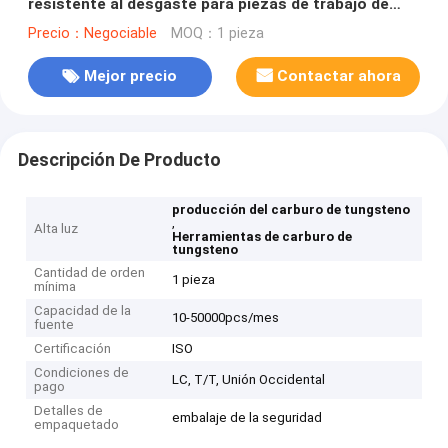
resistente al desgaste para piezas de trabajo de
núcleo pequeño
Precio：Negociable
MOQ：1 pieza
Mejor precio
Contactar ahora
Descripción De Producto
producción del carburo de tungsteno
,
Alta luz
Herramientas de carburo de
tungsteno
Cantidad de orden
1 pieza
mínima
Capacidad de la
10-50000pcs/mes
fuente
Certificación
ISO
Condiciones de
LC, T/T, Unión Occidental
pago
Detalles de
embalaje de la seguridad
empaquetado