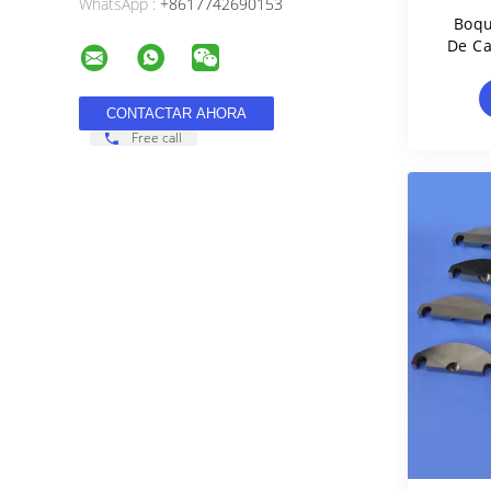
WhatsApp :
+8617742690153
Boqu
De Ca
Alto
Free call