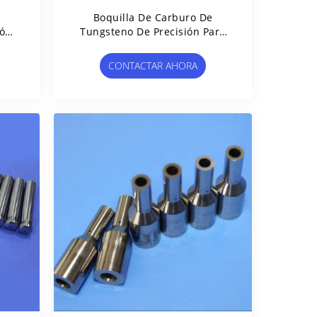
e
Boquilla De Carburo De
ión
Tungsteno De Precisión Para
,6
La Limpieza De Tuberías
La
Submarinas De Alta Presión
CONTACTAR AHORA