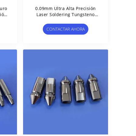
buro
0.09mm Ultra Alta Precisión
ión
Laser Soldering Tungsteno
Carburo Boquilla Con 400.000
Con
Veces La Vida Útil Para La
CONTACTAR AHORA
ID
Industria De Semiconductores