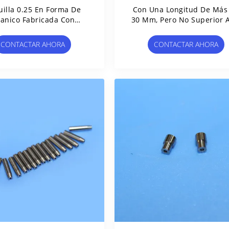
illa 0.25 En Forma De
Con Una Longitud De Más
anico Fabricada Con
30 Mm, Pero No Superior 
aterial De Acero De
Mm
Tungsteno
CONTACTAR AHORA
CONTACTAR AHORA