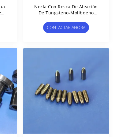
gua
Nozla Con Rosca De Aleación
e
De Tungsteno-Molibdeno
ou
Resistente A Altas
Temperaturas
CONTACTAR AHORA