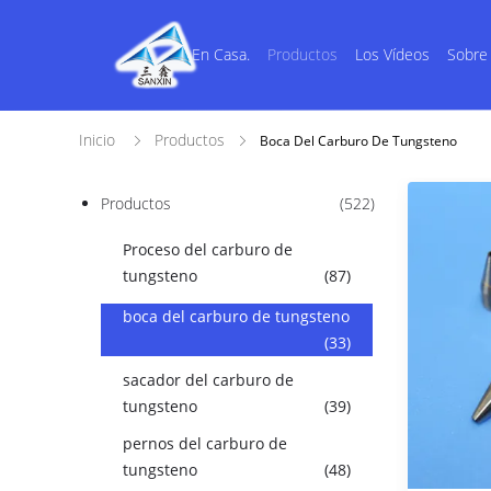
En Casa.
Productos
Los Vídeos
Sobre
Inicio
Productos
Boca Del Carburo De Tungsteno
Productos
(522)
Proceso del carburo de
tungsteno
(87)
boca del carburo de tungsteno
(33)
sacador del carburo de
tungsteno
(39)
pernos del carburo de
tungsteno
(48)