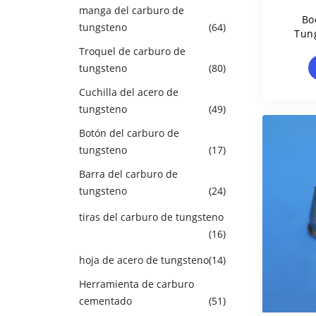
manga del carburo de
Bo
tungsteno
(64)
Tun
Láser
Troquel de carburo de
De 0,
tungsteno
(80)
D
Cuchilla del acero de
tungsteno
(49)
Botón del carburo de
tungsteno
(17)
Barra del carburo de
tungsteno
(24)
tiras del carburo de tungsteno
(16)
hoja de acero de tungsteno
(14)
Herramienta de carburo
cementado
(51)