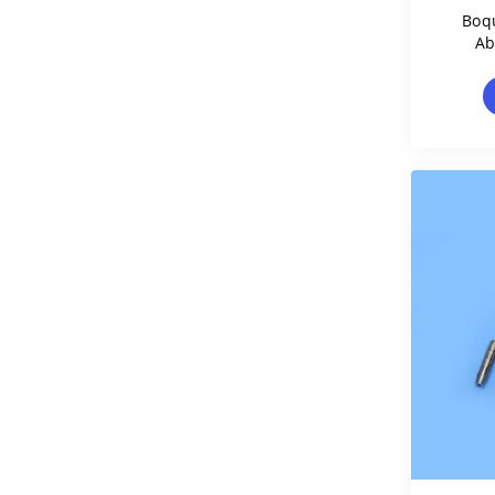
Boqu
Ab
M