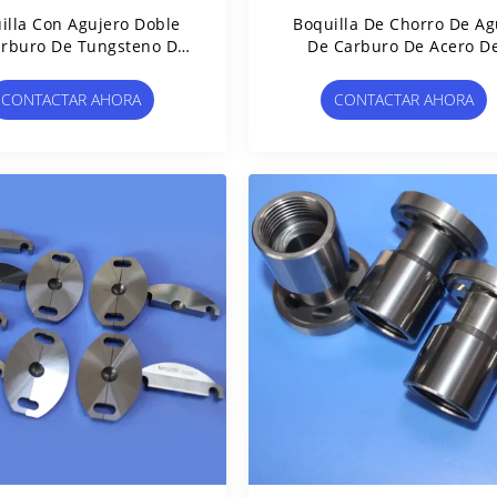
illa Con Agujero Doble
Boquilla De Chorro De A
rburo De Tungsteno De
De Carburo De Acero D
 Rendimiento Para Uso
Wolfram Duradero Zhuzh
Industrial
Con Calibre 0.8
CONTACTAR AHORA
CONTACTAR AHORA