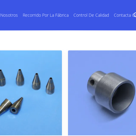
 Nosotros
Recorrido Por La Fábrica
Control De Calidad
Contacta C