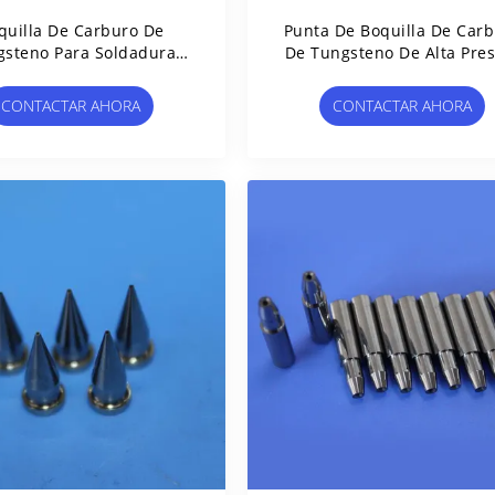
quilla De Carburo De
Punta De Boquilla De Car
gsteno Para Soldadura
De Tungsteno De Alta Pres
 De Ultra Alta Precisión
Para Herramientas De
85 Mm Para La Industria
Yacimientos Petrolíferos 
CONTACTAR AHORA
CONTACTAR AHORA
e Semiconductores
Dimensiones OD 18.5 X 
11.5 X 21 Mm