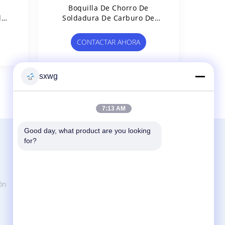
e
Boquilla De Chorro De
l
Soldadura De Carburo De
Con
Tungsteno De Alta Precisión
Súper Duradera Con
CONTACTAR AHORA
s
Superficie Pulida En Espejo
Para Procesos De Soldadura
sxwg
7:13 AM
Good day, what product are you looking 
Contactar Ahora
for?
Zhuzhou Sanxin Cemented Carbide
Manufacturing Co., Ltd
No. 8, camino de la escuela secundaria,
ón
ciudad de Baiguan, distrito de Lusong,
Zhuzhou, Hunan, China
86-731-27492866