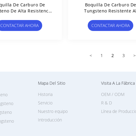
quilla De Carburo De
Boquilla De Carburo D
teno De Alta Resistencia
Tungsteno Resistente A
sgaste Con Apertura De
Desgaste De Alta Presión 
85 Mm Y Dureza HRA90
Dureza ≥HRA90 Para
CONTACTAR AHORA
CONTACTAR AHORA
Herramientas Eléctricas
Aplicaciones Industriale
<
1
2
3
>
Mapa Del Sitio
Visita A La Fábrica
Historia
OEM / ODM
teno
Servicio
R & D
ngsteno
Nuestro equipo
Línea de Producci
gsteno
Introducción
ngsteno