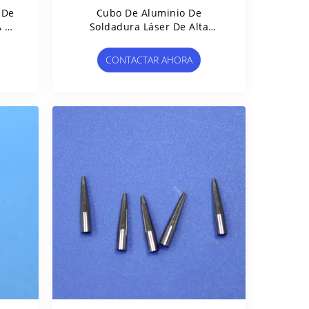
 De
Cubo De Aluminio De
A 30
Soldadura Láser De Alta
Precisión 450 Μm Con
Boquilla De Carburo De
CONTACTAR AHORA
Tungsteno