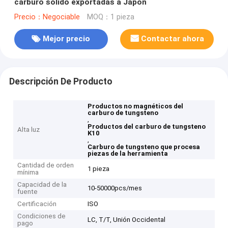
carburo sólido exportadas a Japón
Precio：Negociable
MOQ：1 pieza
Mejor precio
Contactar ahora
Descripción De Producto
Productos no magnéticos del
carburo de tungsteno
,
Productos del carburo de tungsteno
Alta luz
K10
,
Carburo de tungsteno que procesa
piezas de la herramienta
Cantidad de orden
1 pieza
mínima
Capacidad de la
10-50000pcs/mes
fuente
Certificación
ISO
Condiciones de
LC, T/T, Unión Occidental
pago