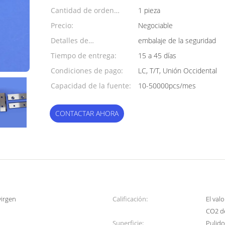
Cantidad de orden
1 pieza
mínima:
Precio:
Negociable
Detalles de
embalaje de la seguridad
empaquetado:
Tiempo de entrega:
15 a 45 días
Condiciones de pago:
LC, T/T, Unión Occidental
Capacidad de la fuente:
10-50000pcs/mes
CONTACTAR AHORA
virgen
Calificación:
El val
CO2 de
Superficie:
Pulid