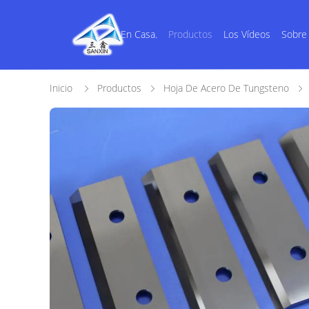
En Casa.
Productos
Los Vídeos
Sobre
Inicio
Productos
Hoja De Acero De Tungsteno